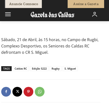
-
Redação
20 de Abril, 2018
655
0
Anuncie Connosco
Assine a Gazeta
Início
Desporto
Caldas RC – S. Miguel
Sábado, 21 de Abril, às 15 horas, no Campo de Rugbi,
Complexo Desportivo, os Seniores do Caldas RC
defrontam o CR S. Miguel.
TAGS
Caldas RC
Edição 5222
Rugby
S. Miguel