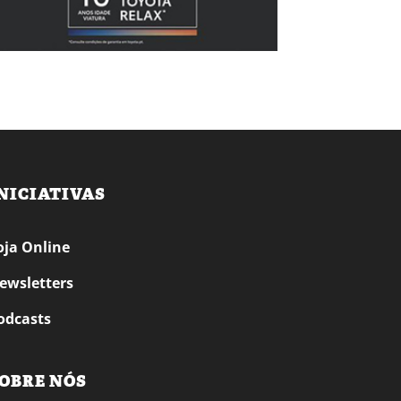
NICIATIVAS
oja Online
ewsletters
odcasts
OBRE NÓS