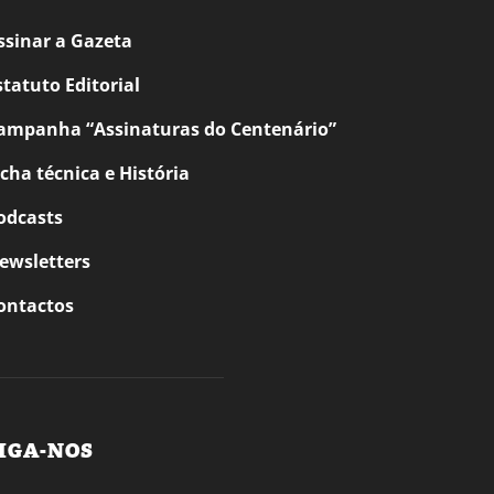
ssinar a Gazeta
statuto Editorial
ampanha “Assinaturas do Centenário”
icha técnica e História
odcasts
ewsletters
ontactos
IGA-NOS