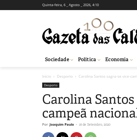
Quinta-feira, 6 _ Agosto _ 2026, 4:10
Sociedade
Política
Economia
Início
Desporto
Carolina Santos sagra-se vice-ca
Desporto
Carolina Santos 
campeã naciona
Por
Joaquim Paulo
-
18 de Setembro, 2020