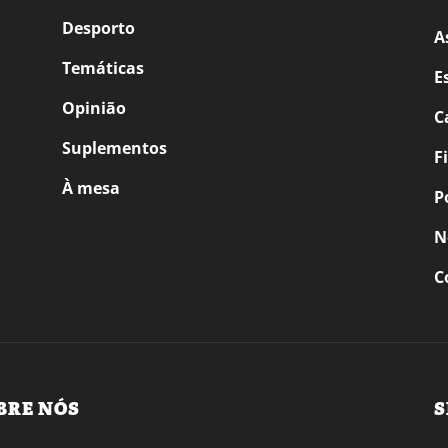
Desporto
A
Temáticas
E
Opinião
C
Suplementos
F
À mesa
P
N
C
BRE NÓS
S