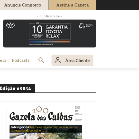
Anuncie Connosco
Assine a Gazeta
- publicidade -
Área Cliente
ers
Podcasts
Edição #5654