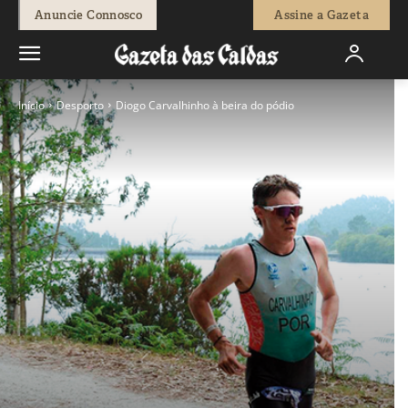
Anuncie Connosco
Assine a Gazeta
Início
Desporto
Diogo Carvalhinho à beira do pódio