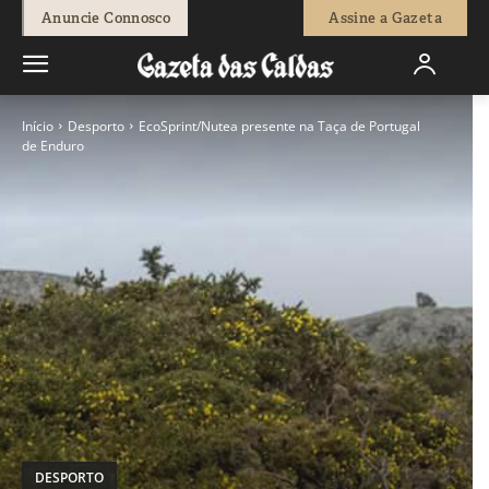
Anuncie Connosco
Assine a Gazeta
Início
Desporto
EcoSprint/Nutea presente na Taça de Portugal
de Enduro
DESPORTO