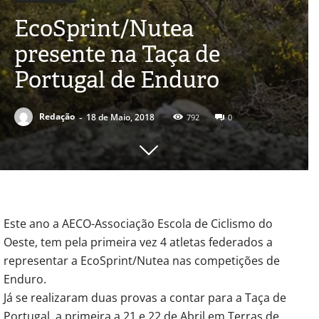
EcoSprint/Nutea
presente na Taça de
Portugal de Enduro
-
Redação
18 de Maio, 2018
792
0
Este ano a AECO-Associação Escola de Ciclismo do
Oeste, tem pela primeira vez 4 atletas federados a
representar a EcoSprint/Nutea nas competições de
Enduro.
Já se realizaram duas provas a contar para a Taça de
Portugal, a primeira a 21 e 22 de Abril em Terras de