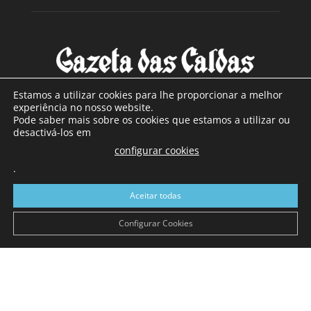
Estamos a utilizar cookies para lhe proporcionar a melhor
experiência no nosso website.
Pode saber mais sobre os cookies que estamos a utilizar ou
SOBRE NÓS
desactivá-los em
configurar cookies
Com sede nas Caldas da Rainha e mais de 90 anos de
.
existência, é o jornal regional com maior número de leitores
a sul de distrito de Leiria, com mais de 40.000 leitores por
Aceitar todas
toda a região Oeste. Jornal com distribuição em Portugal
Continental e assinatura online.
Configurar Cookies
SIGA-NOS