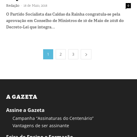
-
Redação
18 de Maio, 2018
0
O Partido Socialista das Caldas da Rainha congratula-se pela
aprovação em Conselho de Ministros de 10 de Maio de 2018 do
Decreto-Lei que integra...
1
2
3
A GAZETA
Assine a Gazeta
Campanha “Assinaturas do Centenário”
Vantagens de ser assinante
Feira do Ensino e Formação