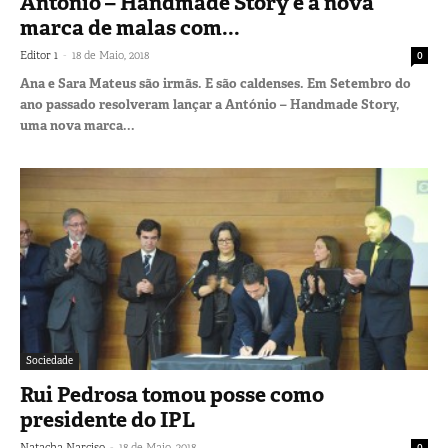
António – Handmade Story é a nova
marca de malas com...
-
Editor 1
18 de Maio, 2018
0
Ana e Sara Mateus são irmãs. E são caldenses. Em Setembro do
ano passado resolveram lançar a António – Handmade Story,
uma nova marca...
Sociedade
Rui Pedrosa tomou posse como
presidente do IPL
-
Natacha Narciso
18 de Maio, 2018
0