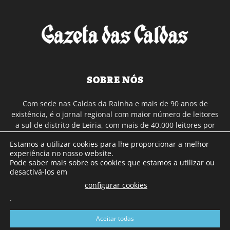
SOBRE NÓS
Com sede nas Caldas da Rainha e mais de 90 anos de
existência, é o jornal regional com maior número de leitores
a sul de distrito de Leiria, com mais de 40.000 leitores por
toda a região Oeste. Jornal com distribuição em Portugal
Estamos a utilizar cookies para lhe proporcionar a melhor
Continental e assinatura online.
experiência no nosso website.
Pode saber mais sobre os cookies que estamos a utilizar ou
desactivá-los em
SIGA-NOS
configurar cookies
.
Aceitar todas