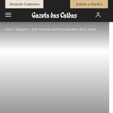
Anuncie Connosco
Assine a Gazeta
Início
Desporto
João Almeida confirma abandono da La Vuelta