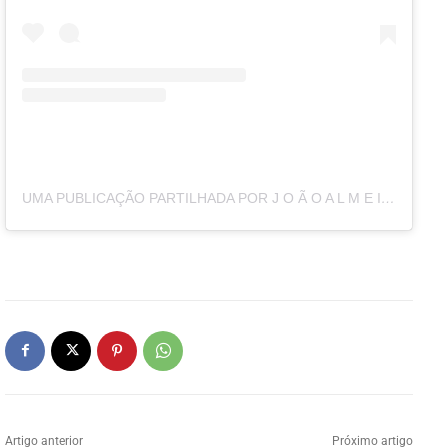
UMA PUBLICAÇÃO PARTILHADA POR J O Ã O A L M E I D A (@JOAO.ALMEIDA.CYCLIST)
Artigo anterior
Próximo artigo