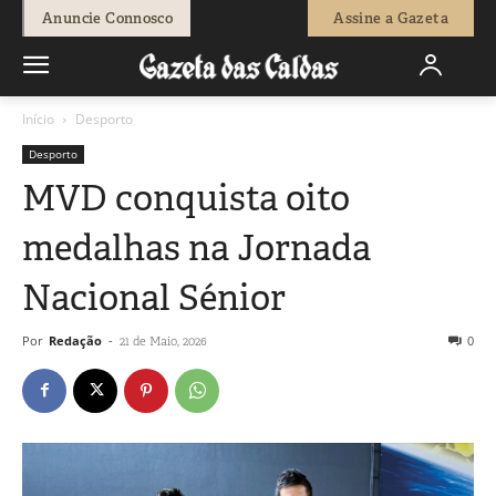
Anuncie Connosco
Assine a Gazeta
Início
Desporto
Desporto
MVD conquista oito
medalhas na Jornada
Nacional Sénior
Por
Redação
-
0
21 de Maio, 2026