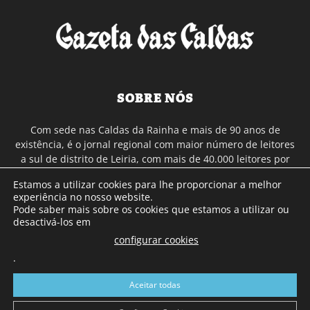
SOBRE NÓS
Com sede nas Caldas da Rainha e mais de 90 anos de
existência, é o jornal regional com maior número de leitores
a sul de distrito de Leiria, com mais de 40.000 leitores por
toda a região Oeste. Jornal com distribuição em Portugal
Estamos a utilizar cookies para lhe proporcionar a melhor
Continental e assinatura online.
experiência no nosso website.
Pode saber mais sobre os cookies que estamos a utilizar ou
desactivá-los em
SIGA-NOS
configurar cookies
.
Aceitar todas