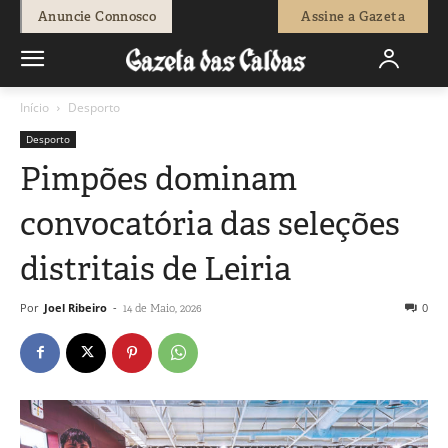
Anuncie Connosco
Assine a Gazeta
Início
Desporto
Desporto
Pimpões dominam
convocatória das seleções
distritais de Leiria
Por
Joel Ribeiro
-
0
14 de Maio, 2026