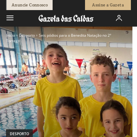
Anuncie Connosco
Assine a Gazeta
Início
Desporto
Seis pódios para o Benedita Natação no 2º
Torregri
DESPORTO