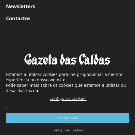
Newsletters
Contactos
Estamos a utilizar cookies para lhe proporcionar a melhor
experiência no nosso website.
Pode saber mais sobre os cookies que estamos a utilizar ou
SOBRE NÓS
desactivá-los em
configurar cookies
Com sede nas Caldas da Rainha e mais de 90 anos de
.
existência, é o jornal regional com maior número de leitores
a sul de distrito de Leiria, com mais de 40.000 leitores por
Aceitar todas
toda a região Oeste. Jornal com distribuição em Portugal
Continental e assinatura online.
Configurar Cookies