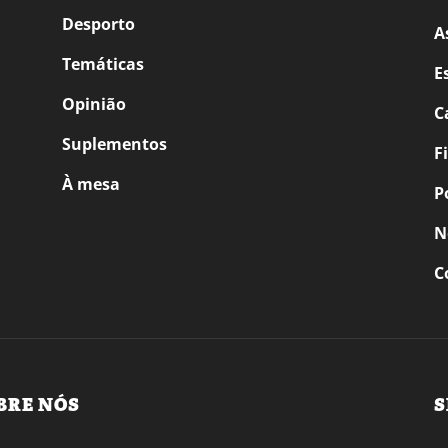
Desporto
A
Temáticas
E
Opinião
C
Suplementos
F
À mesa
P
N
C
BRE NÓS
S