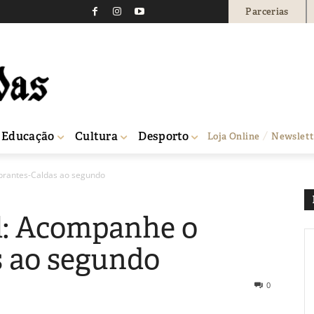
Parcerias
Educação
Cultura
Desporto
Loja Online
Newslett
brantes-Caldas ao segundo
l: Acompanhe o
s ao segundo
0