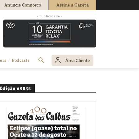
Anuncie Connosco
Assine a Gazeta
- publicidade -
Área Cliente
ers
Podcasts
Edição #5655