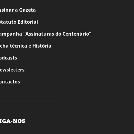
ssinar a Gazeta
statuto Editorial
ampanha “Assinaturas do Centenário”
icha técnica e História
odcasts
ewsletters
ontactos
IGA-NOS