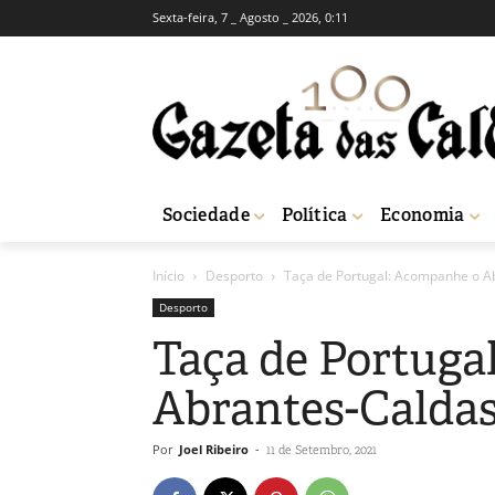
Sexta-feira, 7 _ Agosto _ 2026, 0:11
Sociedade
Política
Economia
Início
Desporto
Taça de Portugal: Acompanhe o A
Desporto
Taça de Portuga
Abrantes-Calda
Por
Joel Ribeiro
-
11 de Setembro, 2021