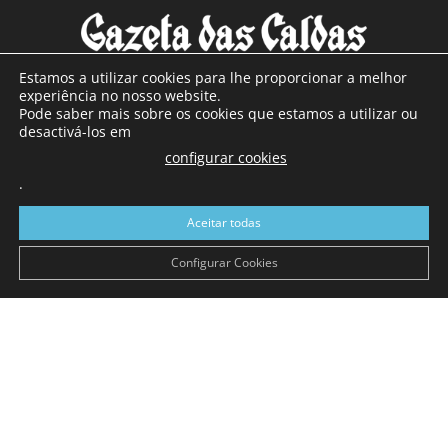
Estamos a utilizar cookies para lhe proporcionar a melhor
experiência no nosso website.
Pode saber mais sobre os cookies que estamos a utilizar ou
SOBRE NÓS
desactivá-los em
configurar cookies
Com sede nas Caldas da Rainha e mais de 90 anos de
.
existência, é o jornal regional com maior número de leitores
a sul de distrito de Leiria, com mais de 40.000 leitores por
Aceitar todas
toda a região Oeste. Jornal com distribuição em Portugal
Continental e assinatura online.
Configurar Cookies
SIGA-NOS
© Gazeta das Caldas - 2026