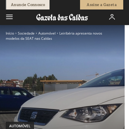
Anuncie Connosco
Assine a Gazeta
Início
Sociedade
Automóvel
Leiribéria apresenta novos
modelos da SEAT nas Caldas
AUTOMÓVEL