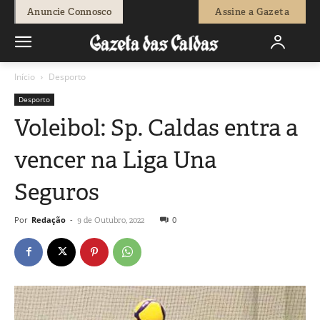
Anuncie Connosco
Assine a Gazeta
Início
Desporto
Desporto
Voleibol: Sp. Caldas entra a
vencer na Liga Una
Seguros
Por
Redação
-
0
9 de Outubro, 2022