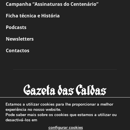
Campanha “Assinaturas do Centenário”
Ficha técnica e História
Podcasts
Newsletters
Contactos
Estamos a utilizar cookies para lhe proporcionar a melhor
experiência no nosso website.
Pode saber mais sobre os cookies que estamos a utilizar ou
SOBRE NÓS
desactivá-los em
configurar cookies
Com sede nas Caldas da Rainha e mais de 90 anos de