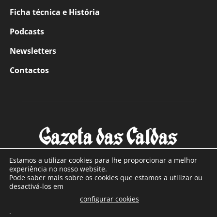
Ficha técnica e História
Podcasts
Newsletters
Contactos
Estamos a utilizar cookies para lhe proporcionar a melhor
experiência no nosso website.
Pode saber mais sobre os cookies que estamos a utilizar ou
SOBRE NÓS
desactivá-los em
configurar cookies
Com sede nas Caldas da Rainha e mais de 90 anos de
.
existência, é o jornal regional com maior número de leitores