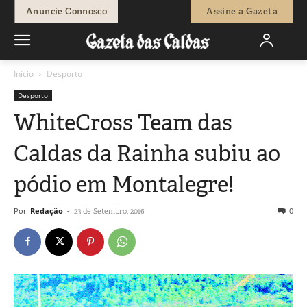
Anuncie Connosco
Assine a Gazeta
Início
Desporto
Desporto
WhiteCross Team das
Caldas da Rainha subiu ao
pódio em Montalegre!
Por
Redação
-
0
23 de Setembro, 2016