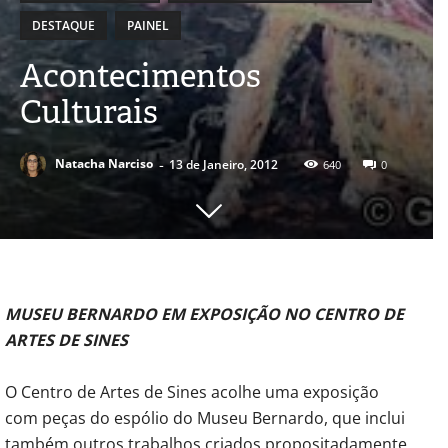
DESTAQUE
PAINEL
Acontecimentos
Culturais
-
Natacha Narciso
13 de Janeiro, 2012
640
0
MUSEU BERNARDO EM EXPOSIÇÃO NO CENTRO DE
ARTES DE SINES
O Centro de Artes de Sines acolhe uma exposição
com peças do espólio do Museu Bernardo, que inclui
também outros trabalhos criados propositadamente