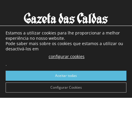
Estamos a utilizar cookies para lhe proporcionar a melhor
experiência no nosso website.
Pode saber mais sobre os cookies que estamos a utilizar ou
SOBRE NÓS
desactivá-los em
configurar cookies
Com sede nas Caldas da Rainha e mais de 90 anos de
.
existência, é o jornal regional com maior número de leitores
a sul de distrito de Leiria, com mais de 40.000 leitores por
Aceitar todas
toda a região Oeste. Jornal com distribuição em Portugal
Continental e assinatura online.
Configurar Cookies
SIGA-NOS