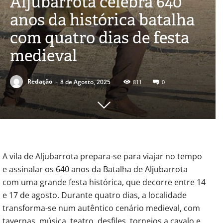
Aljubarrota celebra 640
anos da histórica batalha
com quatro dias de festa
medieval
-
Redação
8 de Agosto, 2025
811
0
A vila de Aljubarrota prepara-se para viajar no tempo
e assinalar os 640 anos da Batalha de Aljubarrota
com uma grande festa histórica, que decorre entre 14
e 17 de agosto. Durante quatro dias, a localidade
transforma-se num autêntico cenário medieval, com
tavernas, música, teatro, desfiles, torneios a cavalo e