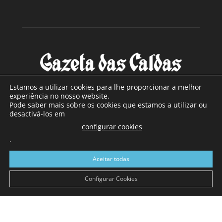
Estamos a utilizar cookies para lhe proporcionar a melhor
experiência no nosso website.
Pode saber mais sobre os cookies que estamos a utilizar ou
SOBRE NÓS
desactivá-los em
configurar cookies
Com sede nas Caldas da Rainha e mais de 90 anos de
.
existência, é o jornal regional com maior número de leitores
a sul de distrito de Leiria, com mais de 40.000 leitores por
Aceitar todas
toda a região Oeste. Jornal com distribuição em Portugal
Continental e assinatura online.
Configurar Cookies
SIGA-NOS