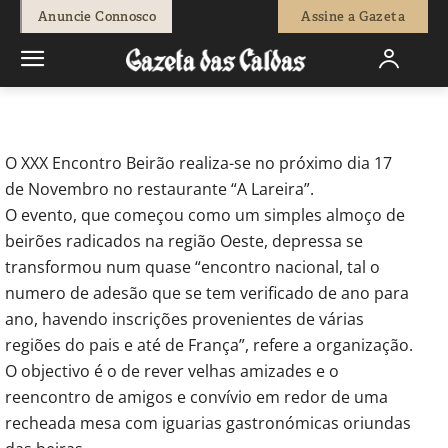
-
Redação
11 de Novembro, 2012
596
0
Anuncie Connosco
Assine a Gazeta
Início
Breves
Beirões voltam a reunir-se nas Caldas da Rainha
O XXX Encontro Beirão realiza-se no próximo dia 17
de Novembro no restaurante “A Lareira”.
O evento, que começou como um simples almoço de
beirões radicados na região Oeste, depressa se
transformou num quase “encontro nacional, tal o
numero de adesão que se tem verificado de ano para
ano, havendo inscrições provenientes de várias
regiões do pais e até de França”, refere a organização.
O objectivo é o de rever velhas amizades e o
reencontro de amigos e convívio em redor de uma
recheada mesa com iguarias gastronómicas oriundas