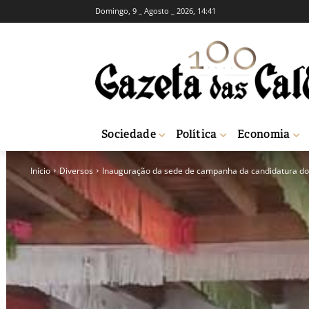
Domingo, 9 _ Agosto _ 2026, 14:41
Sociedade
Política
Economia
Início
Diversos
Inauguração da sede de campanha da candidatura do 