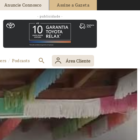
Anuncie Connosco
Assine a Gazeta
- publicidade -
Área Cliente
ers
Podcasts