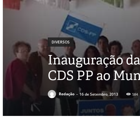
DIVERSOS
Inauguração da
CDS PP ao Muni
-
Redação
16 de Setembro, 2013
584