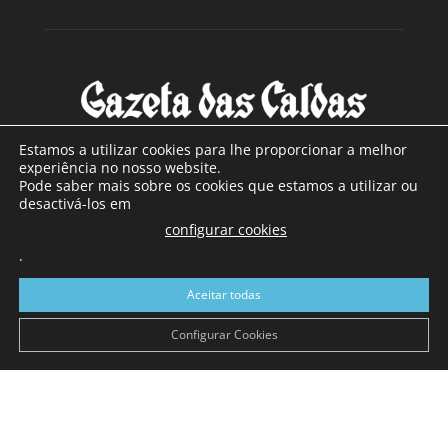
Estamos a utilizar cookies para lhe proporcionar a melhor
experiência no nosso website.
Pode saber mais sobre os cookies que estamos a utilizar ou
SOBRE NÓS
desactivá-los em
configurar cookies
Com sede nas Caldas da Rainha e mais de 90 anos de
.
existência, é o jornal regional com maior número de leitores
a sul de distrito de Leiria, com mais de 40.000 leitores por
Aceitar todas
toda a região Oeste. Jornal com distribuição em Portugal
Continental e assinatura online.
Configurar Cookies
SIGA-NOS