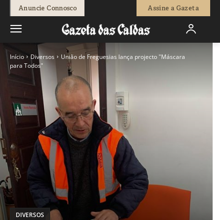
Anuncie Connosco
Assine a Gazeta
Início
Diversos
União de Freguesias lança projecto "Máscara
para Todos"
DIVERSOS