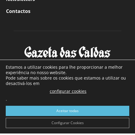
Contactos
Estamos a utilizar cookies para lhe proporcionar a melhor
experiência no nosso website.
Pode saber mais sobre os cookies que estamos a utilizar ou
SOBRE NÓS
desactivá-los em
configurar cookies
Com sede nas Caldas da Rainha e mais de 90 anos de
.
existência, é o jornal regional com maior número de leitores
a sul de distrito de Leiria, com mais de 40.000 leitores por
Aceitar todas
toda a região Oeste. Jornal com distribuição em Portugal
Continental e assinatura online.
Configurar Cookies