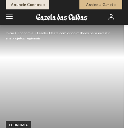
Anuncie Connosco
Assine a Gazeta
Início
Economia
Leader Oeste com cinco milhões para investir
em projetos regionais
ECONOMIA