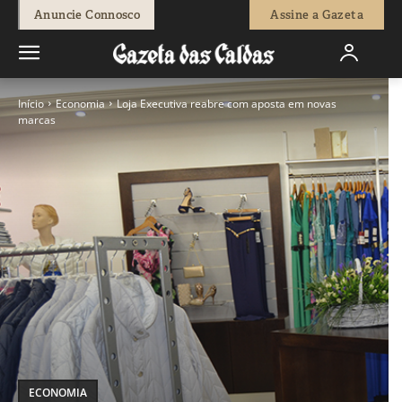
Anuncie Connosco
Assine a Gazeta
Início
Economia
Loja Executiva reabre com aposta em novas
marcas
ECONOMIA