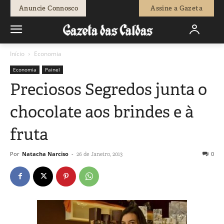
Anuncie Connosco
Assine a Gazeta
Início
Economia
Economia
Painel
Preciosos Segredos junta o
chocolate aos brindes e à
fruta
Por
Natacha Narciso
-
0
26 de Janeiro, 2013