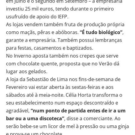
em Julho e o segundo em Setembro – a empresária
investiu 25 mil euros, tendo durante o primeiro
usufruído de apoio do IEFP.
As lojas vendem também fruta de produção própria
como maçãs, pêras e abóboras.
“É tudo biológico”
,
garante a empresária. Também possui lembranças
para festas, casamentos e baptizados.
No Inverno aposta também nos crepes que serve
com chocolate quente, proposta que no Verão dá
lugar aos gelados.
A loja da Sebastião de Lima nos fins-de-semana de
Fevereiro vai estar aberta às sextas-feiras e aos
sábados até à meia-noite. Célia Horta transforma o
seu estabelecimento num espaço descontraído e
agradável,
“num ponto de partida entes de ir a um
bar ou a uma discoteca”
, disse a comerciante. Ao
serão bebe-se um licor de mel à pressão ou uma ginja
e prova-se um chocolate.