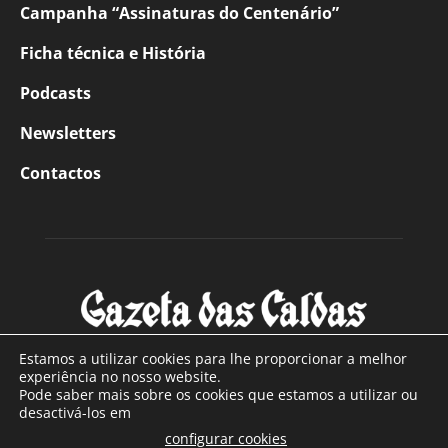
Campanha “Assinaturas do Centenário”
Ficha técnica e História
Podcasts
Newsletters
Contactos
Estamos a utilizar cookies para lhe proporcionar a melhor
experiência no nosso website.
Pode saber mais sobre os cookies que estamos a utilizar ou
SOBRE NÓS
desactivá-los em
configurar cookies
Com sede nas Caldas da Rainha e mais de 90 anos de