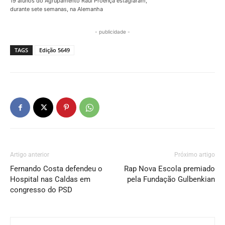
19 alunos do Agrupamento Raul Proença estagiaram,
durante sete semanas, na Alemanha
- publicidade -
TAGS
Edição 5649
Artigo anterior
Próximo artigo
Fernando Costa defendeu o
Rap Nova Escola premiado
Hospital nas Caldas em
pela Fundação Gulbenkian
congresso do PSD