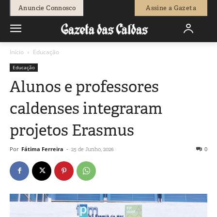
Anuncie Connosco
Assine a Gazeta
Início
Educação
Educação
Alunos e professores
caldenses integraram
projetos Erasmus
Por
Fátima Ferreira
-
0
25 de Junho, 2026