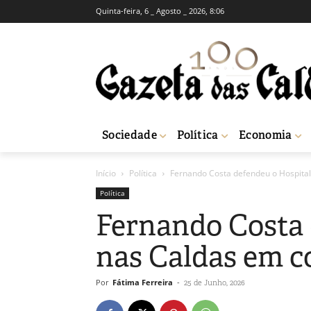
Quinta-feira, 6 _ Agosto _ 2026, 8:06
Sociedade
Política
Economia
Início
Política
Fernando Costa defendeu o Hospita
Política
Fernando Costa 
nas Caldas em c
Por
Fátima Ferreira
-
25 de Junho, 2026