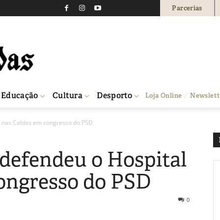
Parcerias
Educação
Cultura
Desporto
Loja Online
Newslett
l nas Caldas em congresso do PSD
defendeu o Hospital
ongresso do PSD
0