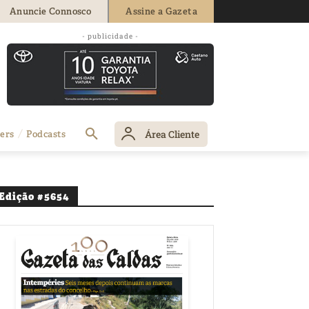
Anuncie Connosco
Assine a Gazeta
- publicidade -
Área Cliente
ers
Podcasts
Edição #5654