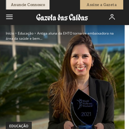
Anuncie Connosco
Assine a Gazeta
Início
Educação
Antiga aluna da EHTO torna-se embaixadora na
área da saúde e bem...
EDUCAÇÃO