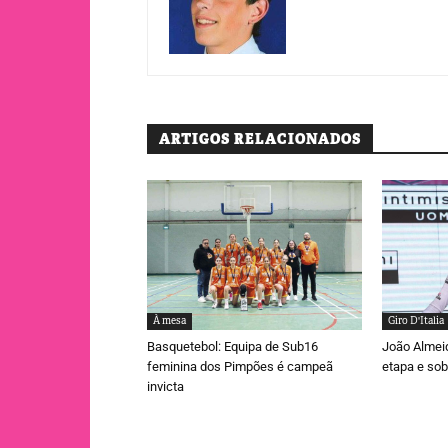
ARTIGOS RELACIONADOS
À mesa
Giro D'Italia
Basquetebol: Equipa de Sub16
João Almei
feminina dos Pimpões é campeã
etapa e sob
invicta