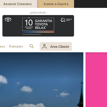
Anuncie Connosco
Assine a Gazeta
- publicidade -
Área Cliente
ers
Podcasts