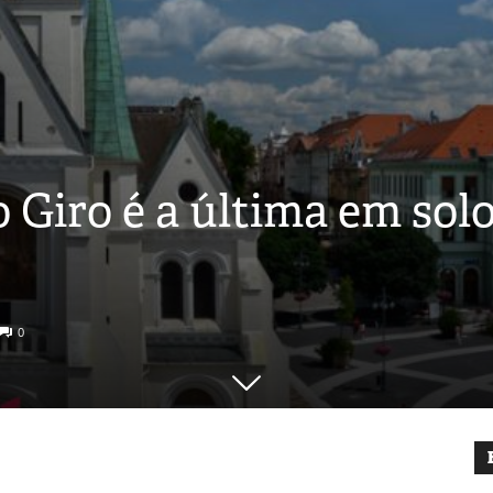
o Giro é a última em sol
0