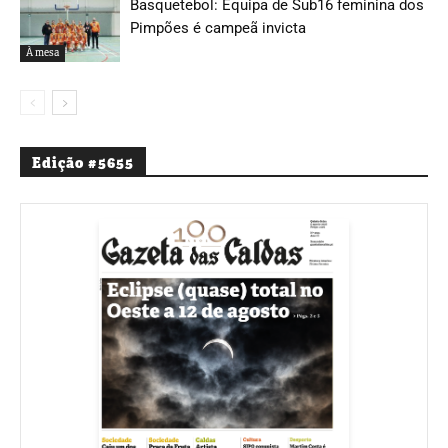
Basquetebol: Equipa de Sub16 feminina dos
Pimpões é campeã invicta
À mesa
Edição #5655