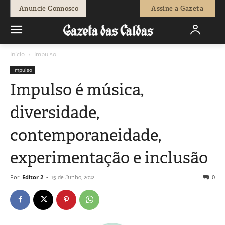
Anuncie Connosco
Assine a Gazeta
Início
Impulso
Impulso
Impulso é música,
diversidade,
contemporaneidade,
experimentação e inclusão
Por
Editor 2
-
0
15 de Junho, 2022