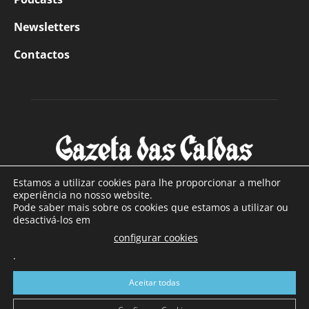
Newsletters
Contactos
Estamos a utilizar cookies para lhe proporcionar a melhor
experiência no nosso website.
Pode saber mais sobre os cookies que estamos a utilizar ou
SOBRE NÓS
desactivá-los em
configurar cookies
Com sede nas Caldas da Rainha e mais de 90 anos de
.
existência, é o jornal regional com maior número de leitores
a sul de distrito de Leiria, com mais de 40.000 leitores por
Aceitar todas
toda a região Oeste. Jornal com distribuição em Portugal
Continental e assinatura online.