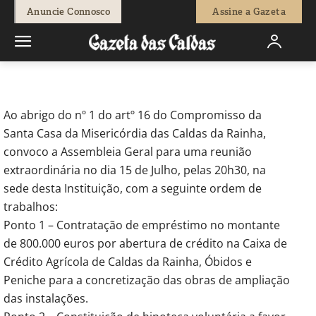
-
Redação
5 de Julho, 2013
765
0
Anuncie Connosco
Assine a Gazeta
Início
Institucional
Santa Casa da Misericórdia das Caldas da
Rainha
Ao abrigo do nº 1 do artº 16 do Compromisso da
Santa Casa da Misericórdia das Caldas da Rainha,
convoco a Assembleia Geral para uma reunião
extraordinária no dia 15 de Julho, pelas 20h30, na
sede desta Instituição, com a seguinte ordem de
trabalhos:
Ponto 1 – Contratação de empréstimo no montante
de 800.000 euros por abertura de crédito na Caixa de
Crédito Agrícola de Caldas da Rainha, Óbidos e
Peniche para a concretização das obras de ampliação
das instalações.