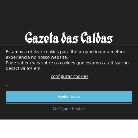
Estamos a utilizar cookies para lhe proporcionar a melhor
experiência no nosso website.
Pode saber mais sobre os cookies que estamos a utilizar ou
SOBRE NÓS
desactivá-los em
configurar cookies
Com sede nas Caldas da Rainha e mais de 90 anos de
.
existência, é o jornal regional com maior número de leitores
a sul de distrito de Leiria, com mais de 40.000 leitores por
Aceitar todas
toda a região Oeste. Jornal com distribuição em Portugal
Continental e assinatura online.
Configurar Cookies
SIGA-NOS