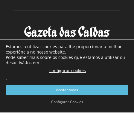
Estamos a utilizar cookies para lhe proporcionar a melhor
experiência no nosso website.
Pode saber mais sobre os cookies que estamos a utilizar ou
SOBRE NÓS
desactivá-los em
configurar cookies
Com sede nas Caldas da Rainha e mais de 90 anos de
existência, é o jornal regional com maior número de leitores
.
a sul de distrito de Leiria, com mais de 40.000 leitores por
Aceitar todas
toda a região Oeste. Jornal com distribuição em Portugal
Continental e assinatura online.
Configurar Cookies
SIGA-NOS