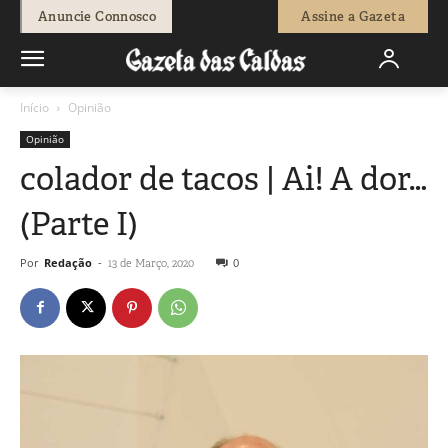
Anuncie Connosco
Assine a Gazeta
Início
Opinião
Opinião
colador de tacos | Ai! A dor…
(Parte I)
Por
Redação
-
0
13 de Março, 2020