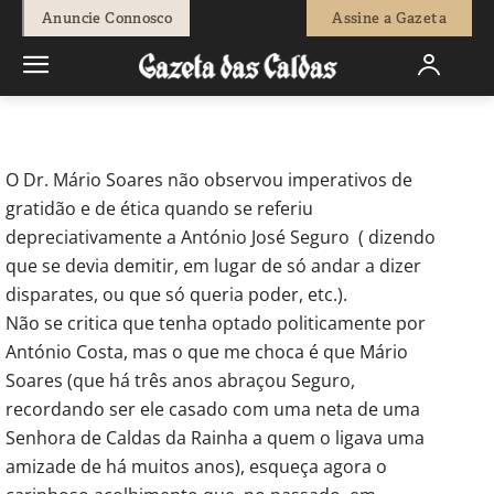
-
Redação
17 de Outubro, 2014
1295
0
Anuncie Connosco
Assine a Gazeta
Início
Opinião
Correio Leitores
Mário Soares e a família
Maldonado Freitas
O Dr. Mário Soares não observou imperativos de
gratidão e de ética quando se referiu
depreciativamente a António José Seguro ( dizendo
que se devia demitir, em lugar de só andar a dizer
disparates, ou que só queria poder, etc.).
Não se critica que tenha optado politicamente por
António Costa, mas o que me choca é que Mário
Soares (que há três anos abraçou Seguro,
recordando ser ele casado com uma neta de uma
Senhora de Caldas da Rainha a quem o ligava uma
amizade de há muitos anos), esqueça agora o