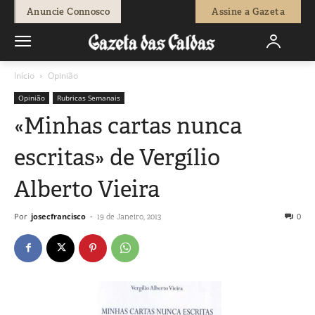
Anuncie Connosco
Assine a Gazeta
Início
Opinião
Opinião
Rubricas Semanais
«Minhas cartas nunca
escritas» de Vergílio
Alberto Vieira
Por
josecfrancisco
-
0
19 de Janeiro, 2013