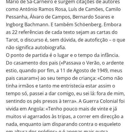
Mário de Sá-Carneiro e surgem citações de autores
como António Ramos Rosa, Luís de Camões, Camilo
Pessanha, Álvaro de Campos, Bernardo Soares e
Ingborg Bachmann. E também Schöenberg. Embora
as 22 referências de cada texto sejam as cartas do
Tarot, o discurso é, sem dúvida, de autoficção – o que
não significa autobiografia.
O ponto de partida é o lugar e o tempo da infância.
Do casamento dos pais («Passava o Verão, o ardente
estio, quando por fim, a 11 de Agosto de 1949, meus
pais casaram») ao seu tempo de criança: «Como não
tinha irmãos e tanto me entristecia estar assim o
tempo só, passei a dar comigo, eu sei lá: fora de mim,
sentindo os pés presos à terra». A Guerra Colonial foi
vivida em Angola: «Tenho pouco mais de vinte e já
muitos vi agarrados às tripas, a correr em direcção a
nada, enquanto iam disparando contra o esqueleto
em altura dos prédios» e é apenas mais outra