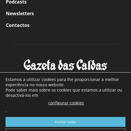
Podcasts
Newsletters
Contactos
Estamos a utilizar cookies para lhe proporcionar a melhor
experiência no nosso website.
Pode saber mais sobre os cookies que estamos a utilizar ou
SOBRE NÓS
desactivá-los em
configurar cookies
Com sede nas Caldas da Rainha e mais de 90 anos de
.
existência, é o jornal regional com maior número de leitores
a sul de distrito de Leiria, com mais de 40.000 leitores por
Aceitar todas
toda a região Oeste. Jornal com distribuição em Portugal
Continental e assinatura online.