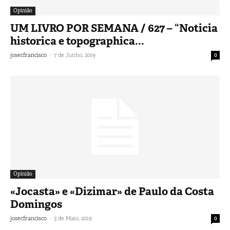
Opinião
UM LIVRO POR SEMANA / 627 – “Noticia
historica e topographica...
-
josecfrancisco
7 de Junho, 2019
0
Opinião
«Jocasta» e «Dizimar» de Paulo da Costa
Domingos
-
josecfrancisco
3 de Maio, 2019
0