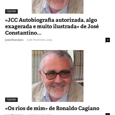
Opinião
«JCC Autobiografia autorizada, algo
exagerada e muito ilustrada» de José
Constantino...
-
josecfrancisco
8 de Fevereiro, 2019
0
Opinião
«Os rios de mim» de Ronaldo Cagiano