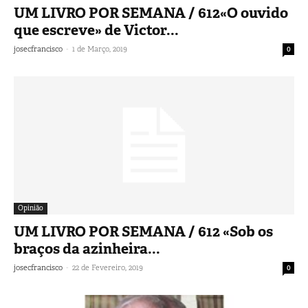
UM LIVRO POR SEMANA / 612«O ouvido
que escreve» de Victor...
-
josecfrancisco
1 de Março, 2019
0
Opinião
UM LIVRO POR SEMANA / 612 «Sob os
braços da azinheira...
-
josecfrancisco
22 de Fevereiro, 2019
0