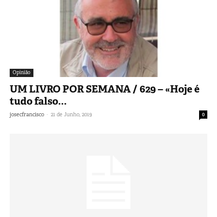
Opinião
UM LIVRO POR SEMANA / 629 – «Hoje é
tudo falso...
-
josecfrancisco
21 de Junho, 2019
0