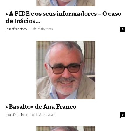
«A PIDE e os seus informadores – O caso
de Inácio»...
-
josecfrancisco
8 de Maio, 2020
0
«Basalto» de Ana Franco
-
josecfrancisco
30 de Abril, 2020
0