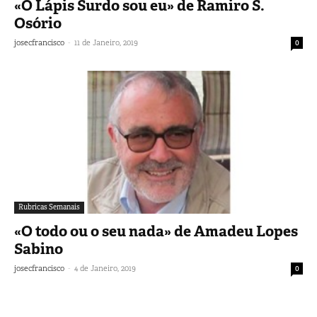
«O Lápis Surdo sou eu» de Ramiro S.
Osório
-
josecfrancisco
11 de Janeiro, 2019
0
Rubricas Semanais
«O todo ou o seu nada» de Amadeu Lopes
Sabino
-
josecfrancisco
4 de Janeiro, 2019
0