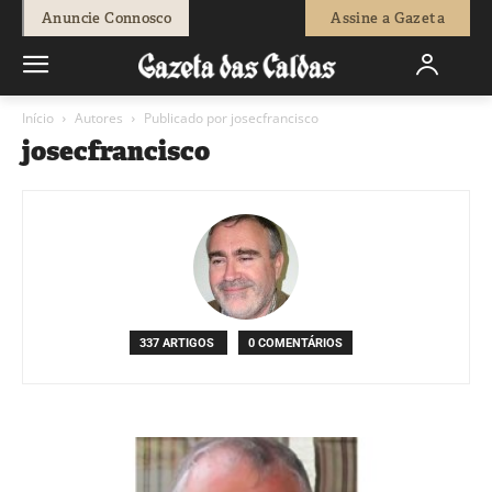
Anuncie Connosco
Assine a Gazeta
Início
Autores
Publicado por josecfrancisco
josecfrancisco
337 ARTIGOS
0 COMENTÁRIOS