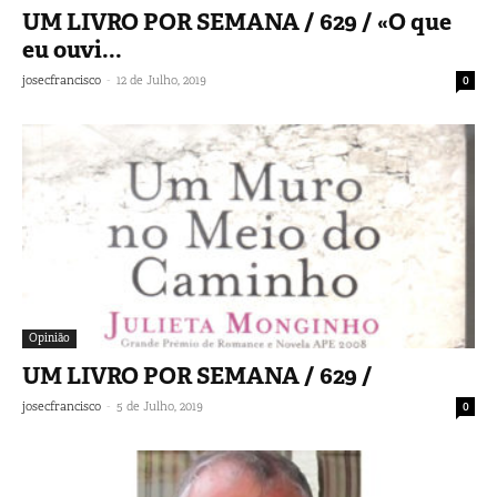
UM LIVRO POR SEMANA / 629 / «O que
eu ouvi...
-
josecfrancisco
12 de Julho, 2019
0
Opinião
UM LIVRO POR SEMANA / 629 /
-
josecfrancisco
5 de Julho, 2019
0