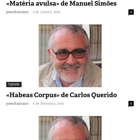
«Matéria avulsa» de Manuel Simões
-
josecfrancisco
3 de Janeiro, 2020
0
Opinião
«Habeas Corpus» de Carlos Querido
-
josecfrancisco
6 de Setembro, 2019
0