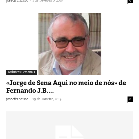
-
josecfrancisco
1 de Fevereiro, 2019
0
Rubricas Semanais
«Jorge de Sena Aqui no meio de nós» de
Fernando J.B....
-
josecfrancisco
25 de Janeiro, 2019
0