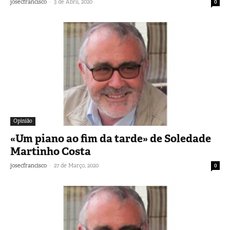
-
josecfrancisco
3 de Abril, 2020
0
Opinião
«Um piano ao fim da tarde» de Soledade
Martinho Costa
-
josecfrancisco
27 de Março, 2020
0