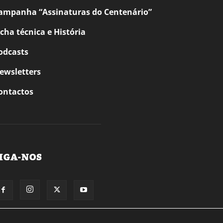
ampanha “Assinaturas do Centenário”
icha técnica e História
odcasts
ewsletters
ontactos
IGA-NOS