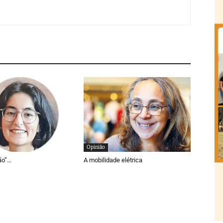
Opinião
ão”…
A mobilidade elétrica