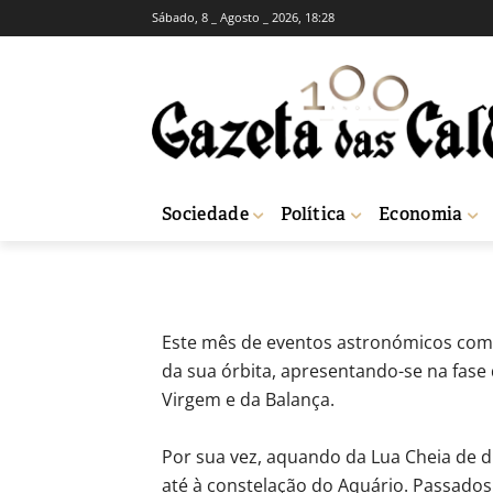
Sábado, 8 _ Agosto _ 2026, 18:28
OPINIÃO
CORREIO LEITORES
O céu de agost
-
Editor 1
7 de Agosto, 2025
402
Sociedade
Política
Economia
Início
Opinião
Correio Leitores
O céu de agosto
Este mês de eventos astronómicos come
da sua órbita, apresentando-se na fase
Virgem e da Balança.
Por sua vez, aquando da Lua Cheia de di
até à constelação do Aquário. Passados 