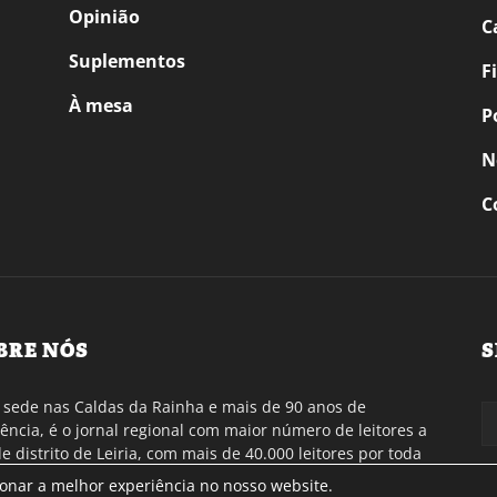
Opinião
C
Suplementos
F
À mesa
P
N
C
BRE NÓS
S
sede nas Caldas da Rainha e mais de 90 anos de
tência, é o jornal regional com maior número de leitores a
de distrito de Leiria, com mais de 40.000 leitores por toda
gião Oeste. Jornal com distribuição em Portugal
ionar a melhor experiência no nosso website.