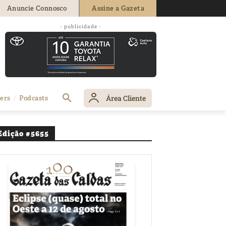
Anuncie Connosco
Assine a Gazeta
- publicidade -
Área Cliente
ers
Podcasts
Edição #5655