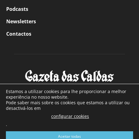
Podcasts
Newsletters
Contactos
Estamos a utilizar cookies para lhe proporcionar a melhor
experiência no nosso website.
Pode saber mais sobre os cookies que estamos a utilizar ou
SOBRE NÓS
desactivá-los em
configurar cookies
Com sede nas Caldas da Rainha e mais de 90 anos de
.
existência, é o jornal regional com maior número de leitores
a sul de distrito de Leiria, com mais de 40.000 leitores por
Aceitar todas
toda a região Oeste. Jornal com distribuição em Portugal