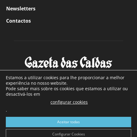
Newsletters
Contactos
Estamos a utilizar cookies para lhe proporcionar a melhor
experiência no nosso website.
Pode saber mais sobre os cookies que estamos a utilizar ou
SOBRE NÓS
desactivá-los em
configurar cookies
Com sede nas Caldas da Rainha e mais de 90 anos de
.
existência, é o jornal regional com maior número de leitores
a sul de distrito de Leiria, com mais de 40.000 leitores por
Aceitar todas
toda a região Oeste. Jornal com distribuição em Portugal
Continental e assinatura online.
Configurar Cookies