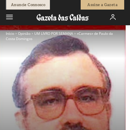
Anuncie Connosco
Assine a Gazeta
Início
Opinião
UM LIVRO POR SEMANA
«Carmes» de Paulo da
Costa Domingos