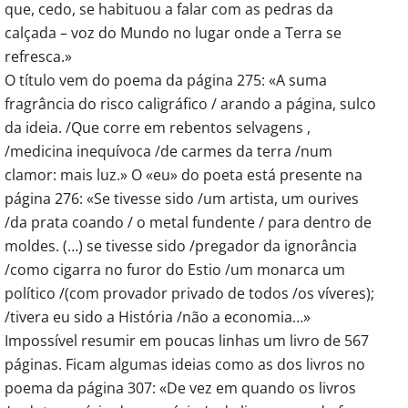
que, cedo, se habituou a falar com as pedras da
calçada – voz do Mundo no lugar onde a Terra se
refresca.»
O título vem do poema da página 275: «A suma
fragrância do risco caligráfico / arando a página, sulco
da ideia. /Que corre em rebentos selvagens ,
/medicina inequívoca /de carmes da terra /num
clamor: mais luz.» O «eu» do poeta está presente na
página 276: «Se tivesse sido /um artista, um ourives
/da prata coando / o metal fundente / para dentro de
moldes. (…) se tivesse sido /pregador da ignorância
/como cigarra no furor do Estio /um monarca um
político /(com provador privado de todos /os víveres);
/tivera eu sido a História /não a economia…»
Impossível resumir em poucas linhas um livro de 567
páginas. Ficam algumas ideias como as dos livros no
poema da página 307: «De vez em quando os livros