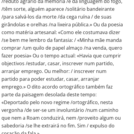
/reduto agrário da memória /e da linguagem do fogo,
/têm sorte, alguém aparece /solitário bandeirante
/para salvá-los da morte /da cega ruína / de suas
girândolas e orelhas /na lixeira pública.» Ou da poesia
como matéria artesanal: «Como ele costumava dizer
/se bem me lembro da fantasia: / «Minha mãe manda
comprar /um quilo de papel almaço /na venda, quero
fazer poesia» Ou o tempo actual: «Havia que cumprir
objectivos /estudar, casar, inscrever num partido,
arranjar emprego. Ou melhor: / inscrever num
partido para poder estudar, casar, arranjar
emprego.» O dito acordo ortográfico também faz
parte da paisagem desolada deste tempo:
«Deportado pelo novo regime /ortográfico, nesta
vergonha /de ser-se um involuntário /num caminho
que nem a Roam conduzirá, nem /proveito algum ou
sabedoria /se lhe extrairá no fim. Sim / expulso do
coração da fala.»