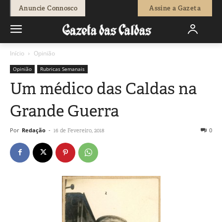
Anuncie Connosco
Assine a Gazeta
Início
Opinião
Opinião
Rubricas Semanais
Um médico das Caldas na
Grande Guerra
Por
Redação
-
0
16 de Fevereiro, 2018