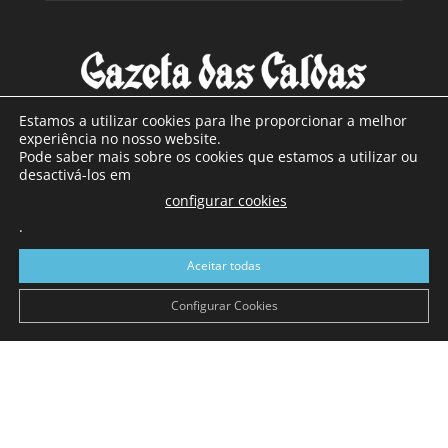
Estamos a utilizar cookies para lhe proporcionar a melhor
experiência no nosso website.
Pode saber mais sobre os cookies que estamos a utilizar ou
SOBRE NÓS
desactivá-los em
configurar cookies
Com sede nas Caldas da Rainha e mais de 90 anos de
.
existência, é o jornal regional com maior número de leitores
a sul de distrito de Leiria, com mais de 40.000 leitores por
Aceitar todas
toda a região Oeste. Jornal com distribuição em Portugal
Continental e assinatura online.
Configurar Cookies
SIGA-NOS