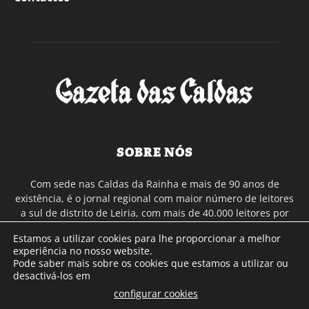
SOBRE NÓS
Com sede nas Caldas da Rainha e mais de 90 anos de
existência, é o jornal regional com maior número de leitores
a sul de distrito de Leiria, com mais de 40.000 leitores por
toda a região Oeste. Jornal com distribuição em Portugal
Estamos a utilizar cookies para lhe proporcionar a melhor
Continental e assinatura online.
experiência no nosso website.
Pode saber mais sobre os cookies que estamos a utilizar ou
desactivá-los em
SIGA-NOS
configurar cookies