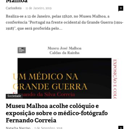
Malhoa
-
CarlosReis
11 de Janeiro, 2019
0
Realiza-se a 13 de Janeiro, pelas 15h30, no Museu Malhoa, a
conferência “Portugal na frente ocidental da Grande Guerra (1914-
1918)”, que será proferida pelo...
Sociedade
Museu Malhoa acolhe colóquio e
exposição sobre o médico-fotógrafo
Fernando Correia
-
Natacha Narciso
7 de Setembro, 2018
0