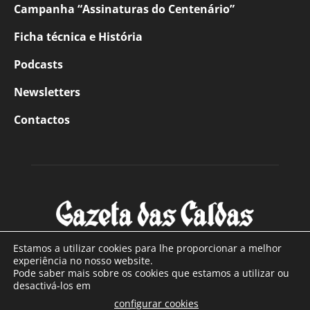
Campanha “Assinaturas do Centenário”
Ficha técnica e História
Podcasts
Newsletters
Contactos
Estamos a utilizar cookies para lhe proporcionar a melhor
experiência no nosso website.
Pode saber mais sobre os cookies que estamos a utilizar ou
SOBRE NÓS
desactivá-los em
configurar cookies
Com sede nas Caldas da Rainha e mais de 90 anos de