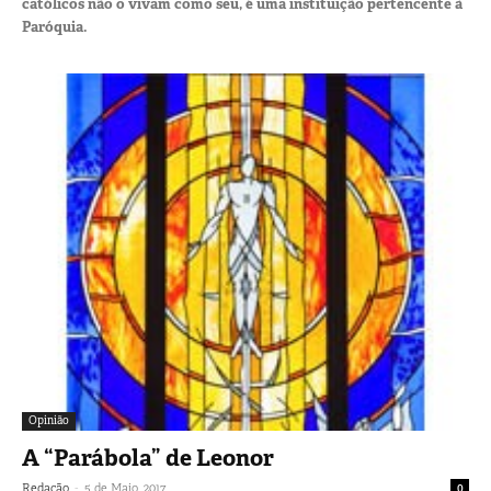
católicos não o vivam como seu, é uma instituição pertencente à
Paróquia.
Opinião
A “Parábola” de Leonor
-
Redação
5 de Maio, 2017
0