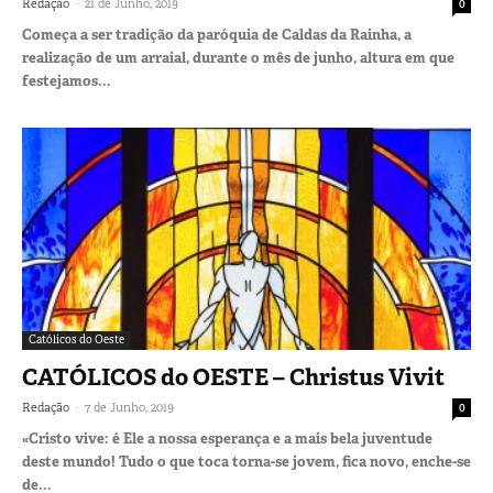
-
Redação
21 de Junho, 2019
0
Começa a ser tradição da paróquia de Caldas da Rainha, a
realização de um arraial, durante o mês de junho, altura em que
festejamos...
Católicos do Oeste
CATÓLICOS do OESTE – Christus Vivit
-
Redação
7 de Junho, 2019
0
«Cristo vive: é Ele a nossa esperança e a mais bela juventude
deste mundo! Tudo o que toca torna-se jovem, fica novo, enche-se
de...