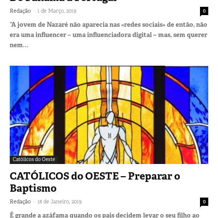
-
Redação
1 de Março, 2019
0
“A jovem de Nazaré não aparecia nas «redes sociais» de então, não
era uma influencer – uma influenciadora digital – mas, sem querer
nem...
Católicos do Oeste
CATÓLICOS do OESTE – Preparar o
Baptismo
-
Redação
18 de Janeiro, 2019
0
É grande a azáfama quando os pais decidem levar o seu filho ao