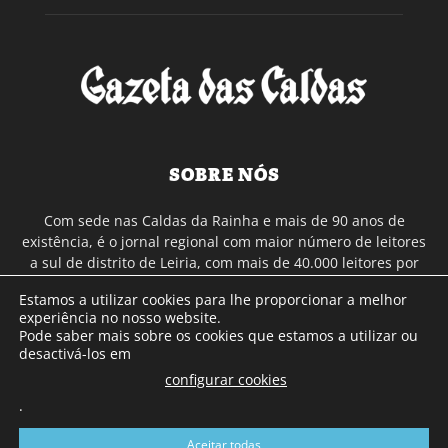
SOBRE NÓS
Com sede nas Caldas da Rainha e mais de 90 anos de
existência, é o jornal regional com maior número de leitores
a sul de distrito de Leiria, com mais de 40.000 leitores por
toda a região Oeste. Jornal com distribuição em Portugal
Estamos a utilizar cookies para lhe proporcionar a melhor
Continental e assinatura online.
experiência no nosso website.
Pode saber mais sobre os cookies que estamos a utilizar ou
desactivá-los em
SIGA-NOS
configurar cookies
.
Aceitar todas