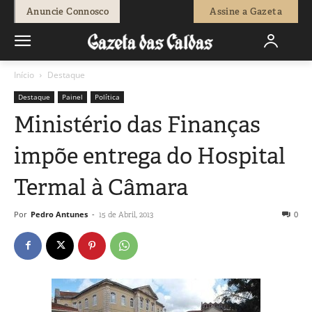
Anuncie Connosco
Assine a Gazeta
Início
Destaque
Destaque
Painel
Política
Ministério das Finanças
impõe entrega do Hospital
Termal à Câmara
Por
Pedro Antunes
-
0
15 de Abril, 2013