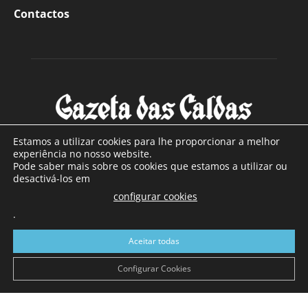
Contactos
Estamos a utilizar cookies para lhe proporcionar a melhor
experiência no nosso website.
Pode saber mais sobre os cookies que estamos a utilizar ou
SOBRE NÓS
desactivá-los em
configurar cookies
Com sede nas Caldas da Rainha e mais de 90 anos de
.
existência, é o jornal regional com maior número de leitores
a sul de distrito de Leiria, com mais de 40.000 leitores por
Aceitar todas
toda a região Oeste. Jornal com distribuição em Portugal
Continental e assinatura online.
Configurar Cookies