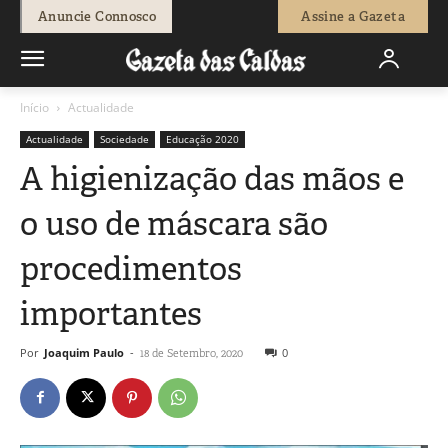
Anuncie Connosco
Assine a Gazeta
Início
Actualidade
Actualidade
Sociedade
Educação 2020
A higienização das mãos e
o uso de máscara são
procedimentos
importantes
Por
Joaquim Paulo
-
0
18 de Setembro, 2020