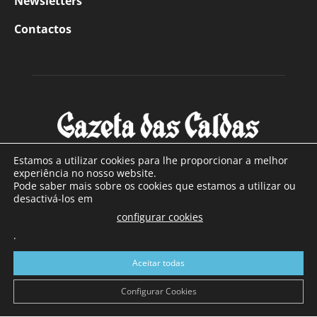
Newsletters
Contactos
Estamos a utilizar cookies para lhe proporcionar a melhor
experiência no nosso website.
Pode saber mais sobre os cookies que estamos a utilizar ou
SOBRE NÓS
desactivá-los em
configurar cookies
Com sede nas Caldas da Rainha e mais de 90 anos de
existência, é o jornal regional com maior número de leitores
.
a sul de distrito de Leiria, com mais de 40.000 leitores por
Aceitar todas
toda a região Oeste. Jornal com distribuição em Portugal
Continental e assinatura online.
Configurar Cookies