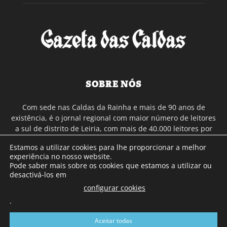
SOBRE NÓS
Com sede nas Caldas da Rainha e mais de 90 anos de
existência, é o jornal regional com maior número de leitores
a sul de distrito de Leiria, com mais de 40.000 leitores por
toda a região Oeste. Jornal com distribuição em Portugal
Estamos a utilizar cookies para lhe proporcionar a melhor
Continental e assinatura online.
experiência no nosso website.
Pode saber mais sobre os cookies que estamos a utilizar ou
desactivá-los em
SIGA-NOS
configurar cookies
.
Aceitar todas