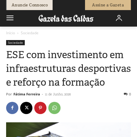
Anuncie Connosco
Assine a Gazeta
Início
Sociedade
Sociedade
ESE com investimento em
infraestruturas desportivas
e reforço na formação
Por
Fátima Ferreira
-
0
11 de Junho, 2026