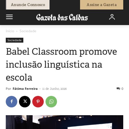
Anuncie Connosco
Assine a Gazeta
Início
Sociedade
Sociedade
Babel Classroom promove
inclusão linguística na
escola
Por
Fátima Ferreira
-
0
11 de Junho, 2026