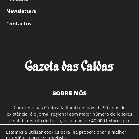
Newsletters
Contactos
SOBRE NÓS
Com sede nas Caldas da Rainha e mais de 90 anos de
existência, é o jornal regional com maior número de leitores
a sul de distrito de Leiria, com mais de 40.000 leitores por
toda a região Oeste. Jornal com distribuição em Portugal
Estamos a utilizar cookies para lhe proporcionar a melhor
Continental e assinatura online.
experiência no nosso website.