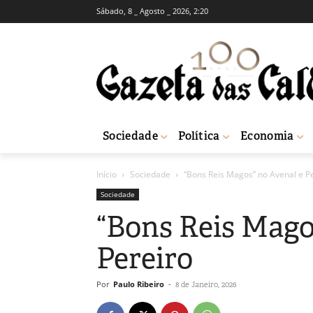
Sábado, 8 _ Agosto _ 2026, 2:20
Sociedade
Política
Economia
Início
Sociedade
“Bons Reis Magos” no Avenal e P
Sociedade
“Bons Reis Mago
Pereiro
Por
Paulo Ribeiro
-
8 de Janeiro, 2026