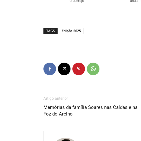
o cortejo
anualm
TAGS
Edição 5625
Artigo anterior
Memórias da família Soares nas Caldas e na
Foz do Arelho