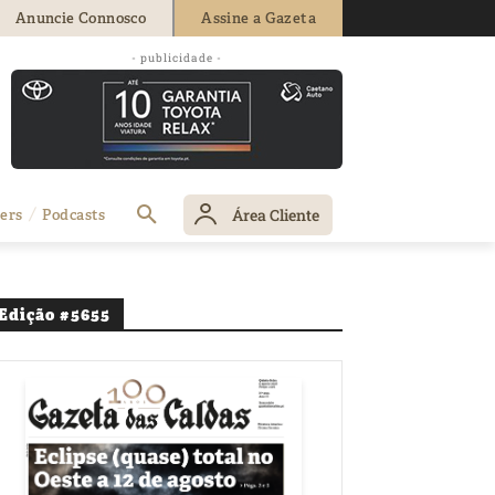
Anuncie Connosco
Assine a Gazeta
- publicidade -
Área Cliente
ers
Podcasts
Edição #5655