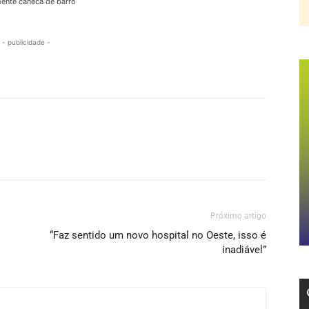
ente caneca de barro
- publicidade -
Próximo artigo
“Faz sentido um novo hospital no Oeste, isso é
inadiável”