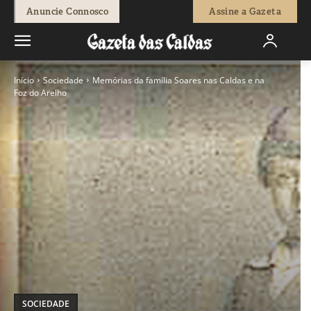
Anuncie Connosco
Assine a Gazeta
Início
Sociedade
Memórias da família Soares nas Caldas e na
Foz do Arelho
SOCIEDADE