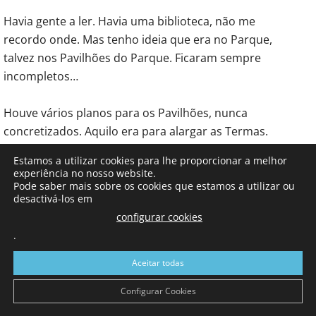
Havia gente a ler. Havia uma biblioteca, não me
recordo onde. Mas tenho ideia que era no Parque,
talvez nos Pavilhões do Parque. Ficaram sempre
incompletos…
Houve vários planos para os Pavilhões, nunca
concretizados. Aquilo era para alargar as Termas.
Estamos a utilizar cookies para lhe proporcionar a melhor
As Caldas da Rainha tinham uma oferta comercial
experiência no nosso website.
interessante.
Pode saber mais sobre os cookies que estamos a utilizar ou
desactivá-los em
configurar cookies
Havia ali uns eventos… umas feiras…
.
Havia a Feira do 15 de Agosto e a tourada. Quando
Aceitar todas
era miúdo, fui várias vezes à tourada.
Configurar Cookies
A Praça de Touros não está modernizada e não é