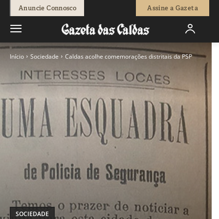
Anuncie Connosco
Assine a Gazeta
Início
Sociedade
Caldas acolhe comemorações distritais da PSP
SOCIEDADE