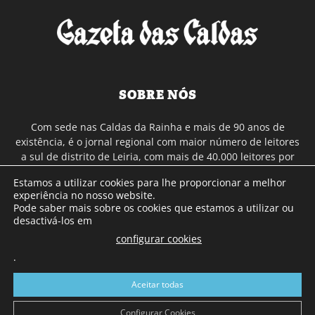
SOBRE NÓS
Com sede nas Caldas da Rainha e mais de 90 anos de
existência, é o jornal regional com maior número de leitores
a sul de distrito de Leiria, com mais de 40.000 leitores por
toda a região Oeste. Jornal com distribuição em Portugal
Estamos a utilizar cookies para lhe proporcionar a melhor
Continental e assinatura online.
experiência no nosso website.
Pode saber mais sobre os cookies que estamos a utilizar ou
desactivá-los em
SIGA-NOS
configurar cookies
.
Aceitar todas
Configurar Cookies