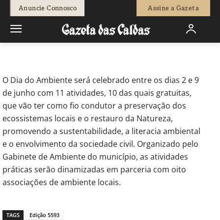
-
Redação
29 de Maio, 2025
151
0
Anuncie Connosco
Assine a Gazeta
Início
Sociedade
Caldas - Município e associações assinalam Dia
do Ambiente
O Dia do Ambiente será celebrado entre os dias 2 e 9
de junho com 11 atividades, 10 das quais gratuitas,
que vão ter como fio condutor a preservação dos
ecossistemas locais e o restauro da Natureza,
promovendo a sustentabilidade, a literacia ambiental
e o envolvimento da sociedade civil. Organizado pelo
Gabinete de Ambiente do município, as atividades
práticas serão dinamizadas em parceria com oito
associações de ambiente locais.
TAGS
Edição 5593