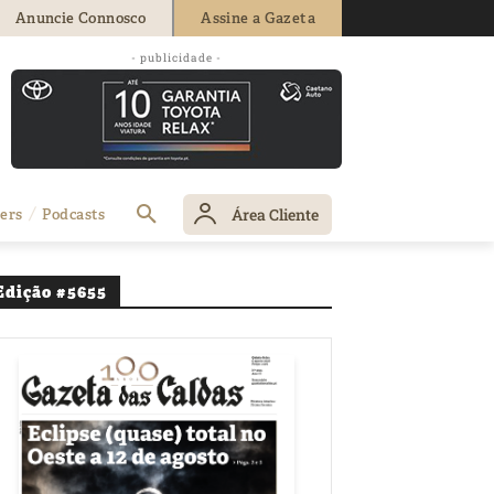
Anuncie Connosco
Assine a Gazeta
por ano com a
- publicidade -
Área Cliente
ers
Podcasts
Edição #5655