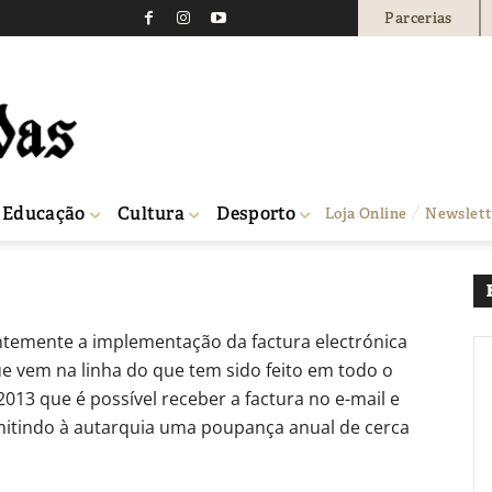
Parcerias
das poupa 15 mil euros 
nica
70
0
Educação
Cultura
Desporto
Loja Online
Newslett
 factura...
temente a implementação da factura electrónica
e vem na linha do que tem sido feito em todo o
013 que é possível receber a factura no e-mail e
mitindo à autarquia uma poupança anual de cerca