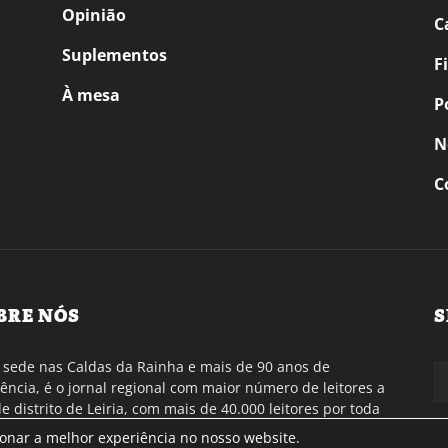
Opinião
C
Suplementos
F
À mesa
P
N
C
BRE NÓS
S
sede nas Caldas da Rainha e mais de 90 anos de
tência, é o jornal regional com maior número de leitores a
de distrito de Leiria, com mais de 40.000 leitores por toda
gião Oeste. Jornal com distribuição em Portugal
ionar a melhor experiência no nosso website.