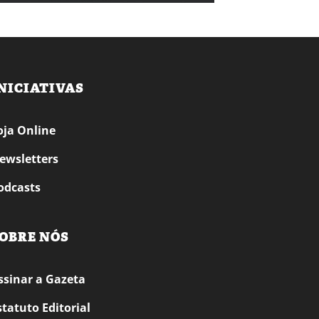
NICIATIVAS
oja Online
ewsletters
odcasts
OBRE NÓS
ssinar a Gazeta
statuto Editorial