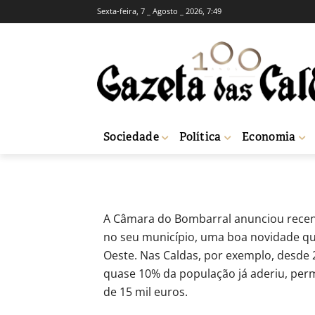
Sexta-feira, 7 _ Agosto _ 2026, 7:49
Câmara das Cal
factura electró
-
Isaque Vicente
19 de Julho, 2019
10
Sociedade
Política
Economia
Início
Sociedade
Câmara das Caldas poupa 15 mil euros por ano com a
A Câmara do Bombarral anunciou recen
no seu município, uma boa novidade qu
Oeste. Nas Caldas, por exemplo, desde 2
quase 10% da população já aderiu, per
de 15 mil euros.