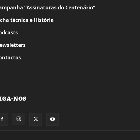
ampanha “Assinaturas do Centenário”
icha técnica e História
odcasts
ewsletters
ontactos
IGA-NOS