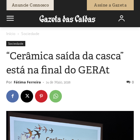
Anuncie Connosco
Assine a Gazeta
Início
Sociedade
Sociedade
“Cerâmica saída da casca”
está na final do GERAt
Por
Fátima Ferreira
-
0
14 de Maio, 2026