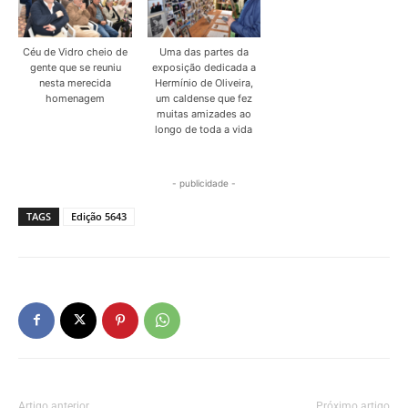
Céu de Vidro cheio de
Uma das partes da
gente que se reuniu
exposição dedicada a
nesta merecida
Hermínio de Oliveira,
homenagem
um caldense que fez
muitas amizades ao
longo de toda a vida
- publicidade -
TAGS
Edição 5643
Artigo anterior
Próximo artigo