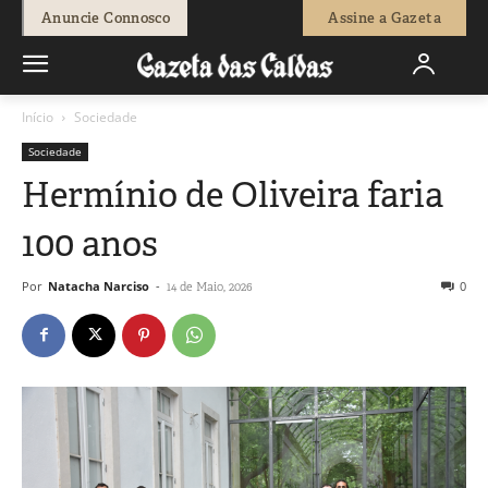
Anuncie Connosco
Assine a Gazeta
Início
Sociedade
Sociedade
Hermínio de Oliveira faria
100 anos
Por
Natacha Narciso
-
0
14 de Maio, 2026